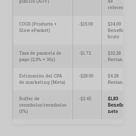
público (AOV)
de
referencia
COGS (Producto +
-$15.00
$34.00
Slow ePacket)
Beneficio
bruto
Tasa de pasarela de
-$1.72
$32.28
pago (2,9% + 30¢)
Restante
Estimación del CPA
-$28.00
$4.28
de marketing (Meta)
Restante
Buffer de
-$2.45
$1,83
reembolso/reembolso
Beneficio
(5%)
neto