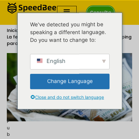
Consulta
We've detected you might be
Inicio
speaking a different language.
La fea verdad: ¿Sigue valiendo la pena el Dropshipping
Do you want to change to:
para principiantes?
English
Change Language
Close and do not switch language
P
u
b