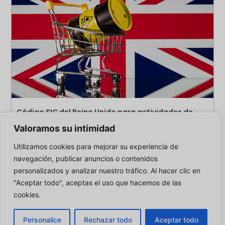
Código SIC del Reino Unido para actividades de
dropshipping y MLM: la guía completa para el
Valoramos su intimidad
registro de empresas
20 de julio de 2026
Utilizamos cookies para mejorar su experiencia de
navegación, publicar anuncios o contenidos
personalizados y analizar nuestro tráfico. Al hacer clic en
"Aceptar todo", aceptas el uso que hacemos de las
cookies.
Nombre
*
Personalice
Rechazar todo
Aceptar todo