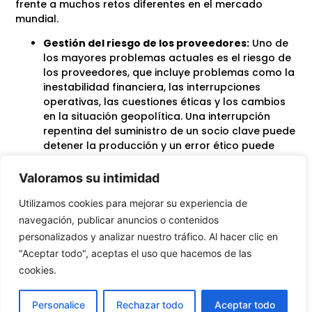
frente a muchos retos diferentes en el mercado
mundial.
Gestión del riesgo de los proveedores:
Uno de
los mayores problemas actuales es el riesgo de
los proveedores, que incluye problemas como la
inestabilidad financiera, las interrupciones
operativas, las cuestiones éticas y los cambios
en la situación geopolítica. Una interrupción
repentina del suministro de un socio clave puede
detener la producción y un error ético puede
dañar gravemente la reputación de la empresa.
La solución es llevar a cabo una diligencia
Valoramos su intimidad
debida exhaustiva, comprobar la salud
financiera, utilizar más de un proveedor y
Utilizamos cookies para mejorar su experiencia de
vigilarlo todo de cerca. Prepararse para
navegación, publicar anuncios o contenidos
problemas con componentes clave y mantener
personalizados y analizar nuestro tráfico. Al hacer clic en
un buen contacto con los proveedores puede
"Aceptar todo", aceptas el uso que hacemos de las
ayudar a evitar muchos problemas,
cookies.
garantizando un suministro ininterrumpido y
manteniendo
satisfacción del cliente
.
Personalice
Rechazar todo
Aceptar todo
Control de calidad y conformidad:
Mantener el