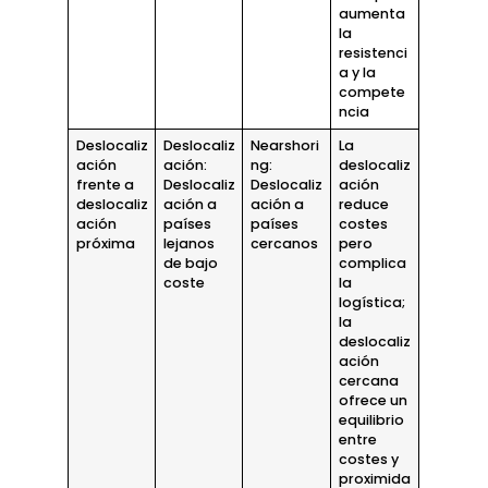
aumenta
la
resistenci
a y la
compete
ncia
Deslocaliz
Deslocaliz
Nearshori
La
ación
ación:
ng:
deslocaliz
frente a
Deslocaliz
Deslocaliz
ación
deslocaliz
ación a
ación a
reduce
ación
países
países
costes
próxima
lejanos
cercanos
pero
de bajo
complica
coste
la
logística;
la
deslocaliz
ación
cercana
ofrece un
equilibrio
entre
costes y
proximida