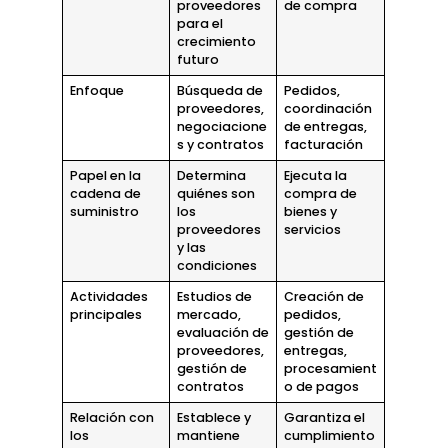
proveedores
de compra
para el
crecimiento
futuro
Enfoque
Búsqueda de
Pedidos,
proveedores,
coordinación
negociacione
de entregas,
s y contratos
facturación
Papel en la
Determina
Ejecuta la
cadena de
quiénes son
compra de
suministro
los
bienes y
proveedores
servicios
y las
condiciones
Actividades
Estudios de
Creación de
principales
mercado,
pedidos,
evaluación de
gestión de
proveedores,
entregas,
gestión de
procesamient
contratos
o de pagos
Relación con
Establece y
Garantiza el
los
mantiene
cumplimiento