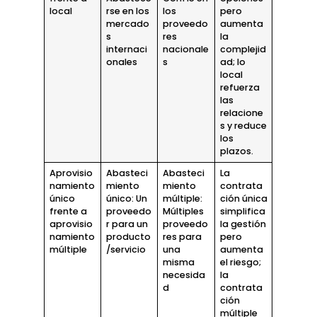
local
rse en los
los
pero
mercado
proveedo
aumenta
s
res
la
internaci
nacionale
complejid
onales
s
ad; lo
local
refuerza
las
relacione
s y reduce
los
plazos.
Aprovisio
Abasteci
Abasteci
La
namiento
miento
miento
contrata
único
único: Un
múltiple:
ción única
frente a
proveedo
Múltiples
simplifica
aprovisio
r para un
proveedo
la gestión
namiento
producto
res para
pero
múltiple
/servicio
una
aumenta
misma
el riesgo;
necesida
la
d
contrata
ción
múltiple