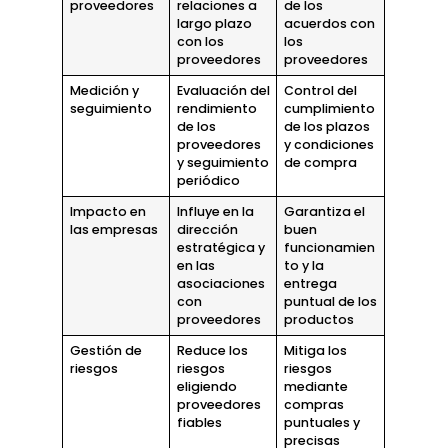
proveedores
relaciones a
de los
largo plazo
acuerdos con
con los
los
proveedores
proveedores
Medición y
Evaluación del
Control del
seguimiento
rendimiento
cumplimiento
de los
de los plazos
proveedores
y condiciones
y seguimiento
de compra
periódico
Impacto en
Influye en la
Garantiza el
las empresas
dirección
buen
estratégica y
funcionamien
en las
to y la
asociaciones
entrega
con
puntual de los
proveedores
productos
Gestión de
Reduce los
Mitiga los
riesgos
riesgos
riesgos
eligiendo
mediante
proveedores
compras
fiables
puntuales y
precisas