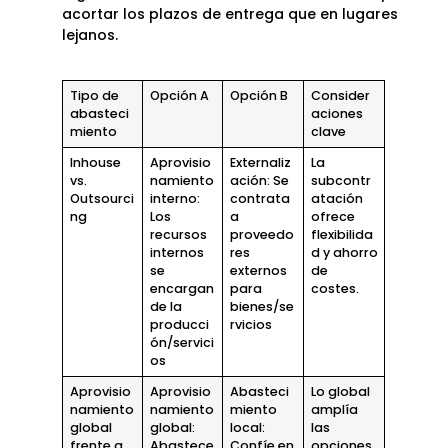
acortar los plazos de entrega que en lugares
lejanos.
Tipo de
Opción A
Opción B
Consider
abasteci
aciones
miento
clave
Inhouse
Aprovisio
Externaliz
La
vs.
namiento
ación: Se
subcontr
Outsourci
interno:
contrata
atación
ng
Los
a
ofrece
recursos
proveedo
flexibilida
internos
res
d y ahorro
se
externos
de
encargan
para
costes.
de la
bienes/se
producci
rvicios
ón/servici
os
Aprovisio
Aprovisio
Abasteci
Lo global
namiento
namiento
miento
amplía
global
global:
local:
las
frente a
Abastece
Confíe en
opciones