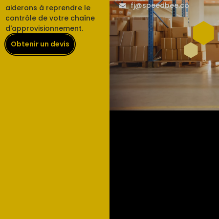
fj@speedbee.co
aiderons à reprendre le
contrôle de votre chaîne
d'approvisionnement.
Obtenir un devis