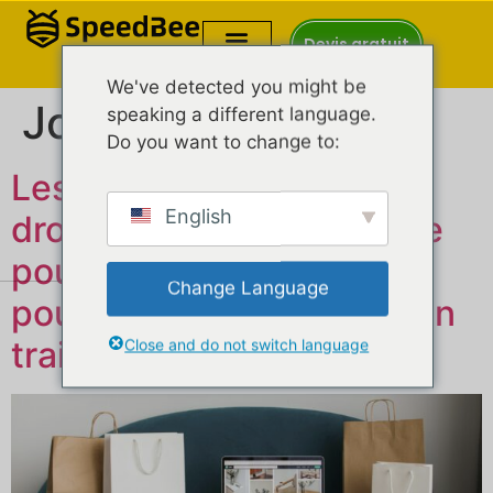
Devis gratuit
We've detected you might be
Jour :
16 avril 2026
speaking a different language.
Do you want to change to:
Les tendances du
English
dropshipping que vous ne
pouvez pas ignorer (et
Change Language
pourquoi AliExpress est en
train de mourir)
Close and do not switch language