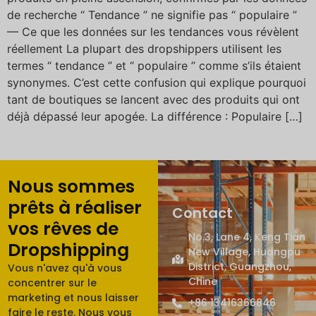
de recherche “ Tendance ” ne signifie pas “ populaire ”
— Ce que les données sur les tendances vous révèlent
réellement La plupart des dropshippers utilisent les
termes “ tendance ” et “ populaire ” comme s’ils étaient
synonymes. C’est cette confusion qui explique pourquoi
tant de boutiques se lancent avec des produits qui ont
déjà dépassé leur apogée. La différence : Populaire […]
Nous sommes
prêts à réaliser
Contact
vos rêves de
No.3, Lane 4, Keng Tian
Dropshipping
New Village, Huangpu
District, Guangzhou,
Vous n'avez qu'à vous
Chine
concentrer sur le
marketing et nous laisser
+86 13416366846
faire le reste. Nous vous