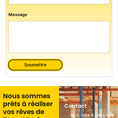
T
é
l
Message
é
p
h
o
n
e
Soumettre
Nous sommes
prêts à réaliser
Contact
vos rêves de
No.3, Lane 4, Keng Tian