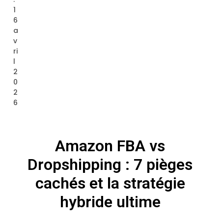
1
6
a
v
ri
l
2
0
2
6
Amazon FBA vs
Dropshipping : 7 pièges
cachés et la stratégie
hybride ultime