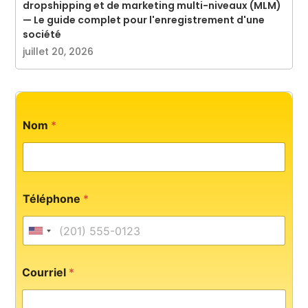
dropshipping et de marketing multi-niveaux (MLM)
— Le guide complet pour l'enregistrement d'une
société
juillet 20, 2026
C
Nom
*
o
u
r
r
i
e
Téléphone
*
l
M
e
United States +1
s
s
a
Courriel
*
g
e