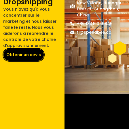
Dropshipping
New Village, Huangpu
District, Guangzhou,
Vous n'avez qu'à vous
Chine
concentrer sur le
marketing et nous laisser
+86 13416366846
faire le reste. Nous vous
fj@speedbee.co
aiderons à reprendre le
contrôle de votre chaîne
d'approvisionnement.
Obtenir un devis