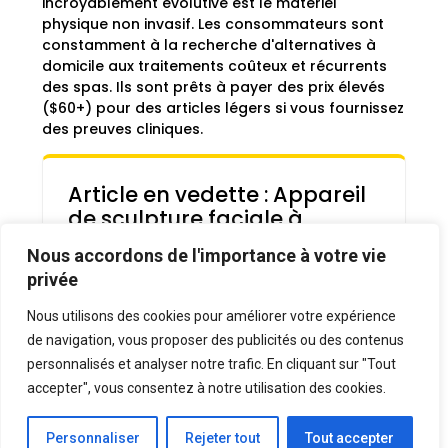
incroyablement évolutive est le matériel
physique non invasif. Les consommateurs sont
constamment à la recherche d'alternatives à
domicile aux traitements coûteux et récurrents
des spas. Ils sont prêts à payer des prix élevés
($60+) pour des articles légers si vous fournissez
des preuves cliniques.
Article en vedette : Appareil
de sculpture faciale à
micro-courant
Nous accordons de l'importance à votre vie
privée
Logistique :
Sourcé à $14.50. SRP :
$59.99. Exceptionnellement léger,
Nous utilisons des cookies pour améliorer votre expérience
très rentable à expédier dans le
de navigation, vous proposer des publicités ou des contenus
monde entier.
L'hameçon gagnant :
“Dépuffez et
personnalisés et analyser notre trafic. En cliquant sur "Tout
sculptez votre mâchoire en
accepter", vous consentez à notre utilisation des cookies.
exactement 5 minutes tous les
matins. L'alternative permanente au
Personnaliser
Rejeter tout
Tout accepter