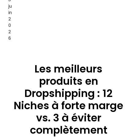
ju
in
2
0
2
6
Les meilleurs
produits en
Dropshipping : 12
Niches à forte marge
vs. 3 à éviter
complètement