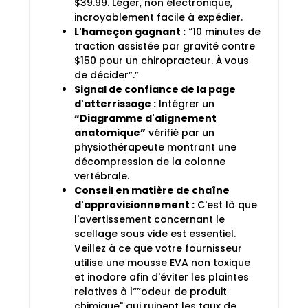
$39.99. Léger, non électronique,
incroyablement facile à expédier.
L'hameçon gagnant :
“10 minutes de
traction assistée par gravité contre
$150 pour un chiropracteur. À vous
de décider”.”
Signal de confiance de la page
d'atterrissage :
Intégrer un
“Diagramme d'alignement
anatomique”
vérifié par un
physiothérapeute montrant une
décompression de la colonne
vertébrale.
Conseil en matière de chaîne
d'approvisionnement :
C'est là que
l'avertissement concernant le
scellage sous vide est essentiel.
Veillez à ce que votre fournisseur
utilise une mousse EVA non toxique
et inodore afin d'éviter les plaintes
relatives à l“”odeur de produit
chimique" qui ruinent les taux de