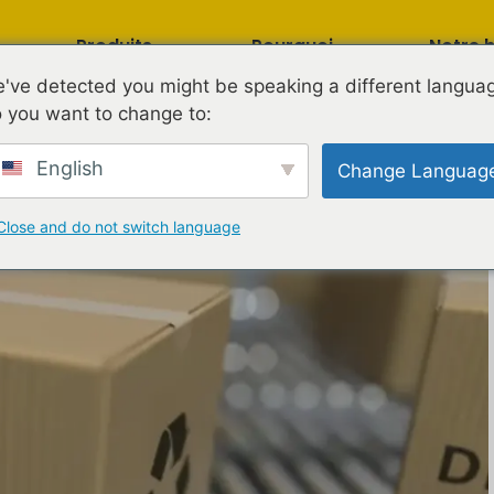
Produits
Pourquoi
Notre h
SpeedBee ?
've detected you might be speaking a different langua
 you want to change to:
English
Change Languag
Close and do not switch language