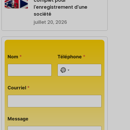
complet pour
l'enregistrement d'une
société
juillet 20, 2026
Nom
*
Téléphone
*
No country selected
m
Courriel
*
e
s
s
a
g
e
Message
M
e