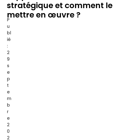
stratégique et comment le
mettre en œuvre ?
P
u
bl
ié
:
2
9
s
e
p
t
e
m
b
r
e
2
0
2