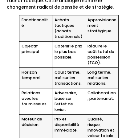
l'achat tactique. Cette analogie montre le
changement radical de pensée et de stratégie.
Fonctionnalit
Achats
Approvisionne
é
tactiques
ment
(achats
stratégique
traditionnels)
Objectif
Obtenir le prix
Réduire le
principal
le plus bas
coût total de
possible.
possession
(TCO).
Horizon
Court terme,
Long terme,
temporel
axé sur les
axé sur les
transactions.
relations.
Relations
Adversaire,
Collaboration
avec les
basé sur
, partenariat.
fournisseurs
l'effet de
levier.
Moteur de
Prix et
Qualité,
décision
disponibilité
risque,
immédiate.
innovation et
valeur totale.