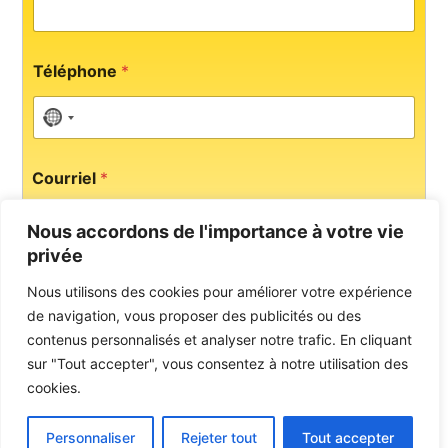
l
é
p
h
Téléphone
*
o
n
e
No country selected
*
Courriel
*
Nous accordons de l'importance à votre vie
privée
Message
Nous utilisons des cookies pour améliorer votre expérience
de navigation, vous proposer des publicités ou des
contenus personnalisés et analyser notre trafic. En cliquant
sur "Tout accepter", vous consentez à notre utilisation des
cookies.
Personnaliser
Rejeter tout
Tout accepter