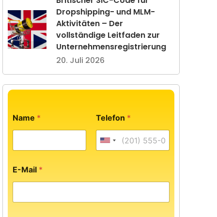
Britischer SIC-Code für
Dropshipping- und MLM-
Aktivitäten – Der
vollständige Leitfaden zur
Unternehmensregistrierung
20. Juli 2026
*
Name
*
Telefon
*
N
a
m
United States +1
e
N
a
E-Mail
*
m
e