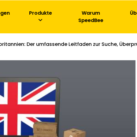
ngen
Produkte
Warum
Üb
SpeedBee
ritannien: Der umfassende Leitfaden zur Suche, Überpr